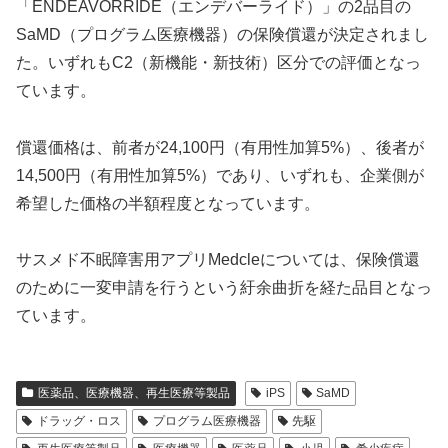
「ENDEAVORRIDE（エンデバーライド）」の2品目の
SaMD（プログラム医療機器）の保険償還が決定されまし
た。いずれもC2（新機能・新技術）区分での評価となっ
ています。
償還価格は、前者が24,100円（有用性加算5%）、後者が
14,500円（有用性加算5%）であり、いずれも、企業側が
希望した価格の半額程度となっています。
サスメド不眠障害用アプリMedcleについては、保険償還
のために一変申請を行うという紆余曲折を経た品目となっ
ています。
医薬品、医療機器、再生医療等製品
iPS
SaMD
ドラッグ・ロス
プログラム医療機器
先駆