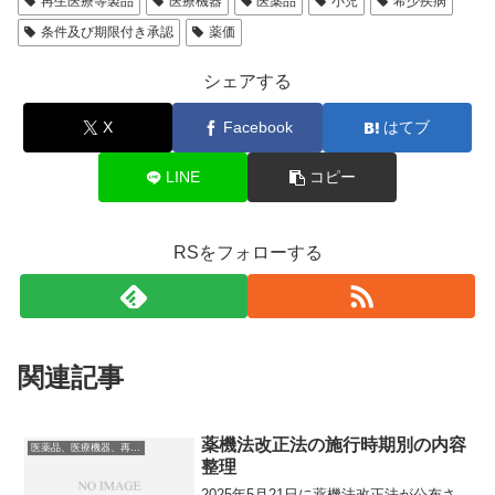
再生医療等製品
医療機器
医薬品
小児
希少疾病
条件及び期限付き承認
薬価
シェアする
X
Facebook
はてブ
LINE
コピー
RSをフォローする
関連記事
薬機法改正法の施行時期別の内容
医薬品、医療機器、再生医療等製品
整理
2025年5月21日に薬機法改正法が公布さ