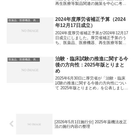
再生医療等製品関連の施策を中心に考察
しておきます。日本政府全体の予算は約
17.7兆円となっています（財務省資
料）。うち、厚労省の予算は約2.3兆円
2024年度厚労省補正予算（2024
医薬品、医療機器、再生医療等製品
（政府全体...
年12月17日成立）
2024年度厚労省補正予算が2024年12月17
日成立にしました。厚労省補正予算のう
ち、医薬品、医療機器、再生医療等製品
に関連しためぼしい施策をハイライトし
ておきます。今回の補正予算の内容は、
2024年11月22日に石破政権で閣議決定さ
治験・臨床試験の推進に関する今
医薬品、医療機器、再生医療等製品
れた...
後の方向性：2025年版とりまと
め
2025年6月30日に厚労省が「治験・臨床
試験の推進に関する今後の方向性につい
て 2025年版とりまとめ」を公表しまし
た。こちらは、厚生科学審議会臨床研究
部会での議論を踏まえてまとめられたも
のとなり、今後の治験・臨床試験関連の
政府施策に影響...
[2026年5月1日施行分] 2025年薬機法改正
法の施行内容の整理