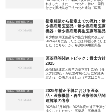
れました。また、この公布に伴い、同日
付けで薬機法改正法の公布通知「医薬
品、医療機器等の品質、有効性及び安全
性の確保等に関する法律等の一部を改正
する法律の公布について」も発出されま
指定相談から指定までの流れ：希
医薬品、医療機器、再生医療等製品
した。改正内容の概要...
少疾病用医薬品・希少疾病用医療
機器・希少疾病用再生医療等製品
希少疾病用医薬品等の指定制度の改正が
2024年1月にあったことは別途記事にしま
した（こちら）が、希少疾病用医薬品・
希少疾病用医療機器・希少疾病用再生医
療等製品の指定に関する相談（交渉）
は、厚労省が窓口になります。通常の医
医薬品等関連トピック：骨太方針
医薬品、医療機器、再生医療等製品
薬品等の開発に関する...
2025
経済財政運営と改革の基本方針2025（骨
太方針2025）が2025年6月13日に閣議決
定され、公表されました（本文はこち
ら）。昨年は「創薬力の向上により国民
に最新の医薬品を迅速に届けるための構
想会議」といった仕込みが事前にあり、
2025年補正予算における医薬
医薬品、医療機器、再生医療等製品
その内容が骨...
品・医療機器・再生医療等製品関
連施策の考察
2025年12月16日に2025年度の補正予算が
成立しましたので、医薬品、医療機器、