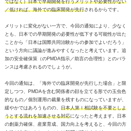
ではなく）日本で早期開発を行うメリットや必要性がない
／低ければ、海外での臨床開発が先行
されるからです。
メリットに変化がない一方で、今回の通知により、少なく
とも、日本での早期開発の必要性が低下する可能性が出た
ことから「日本は国際共同治験からの参加でよいだろう」
という方向に議論が進みやすくなったと考えています。追
加の安全確保策（のPMDA指示／助言の合理性）とのバラ
ンスは考慮されるのでしょうが。
今回の通知は、「海外での臨床開発が先行した場合」と限
定しつつ、PMDAを含む関係者の顔を立てる形での玉虫色
的なもの／個別運用の裁量を残すものになっていますが、
緩やかではあろうものの、
日本人第Ⅰ相試験を不要としよ
うとする流れを加速させる対応
になったと考えます。日本
の創薬力確保、産業育成、国力向上を考えると、今回の方