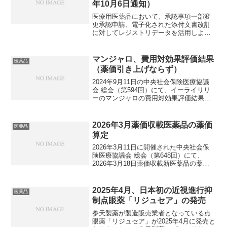
年10月6日通知）
医療用医薬品において、承認事項一部変
更承認申請、電子化された添付文書改訂
に対してレジストリデータを活用しよう
とする場合の留意点を示す通知「医療用
医薬品の承認事項一部変更承認申請又は
電子化された添付文書改訂においてレジ
マンジャロ、費用対効果評価結果
医薬品
ストリデータを活用する際...
（薬価引き上げならず）
2024年9月11日の中央社会保険医療協議
会 総会（第594回）にて、イーライリリ
ーのマンジャロの費用対効果評価結果
（案）が報告、了承されました。マンジ
ャロの基本情報マンジャロ皮下注は、有
効成分がチルゼパチドの、イーライリリ
2026年3月薬価収載医薬品の薬価
医薬品
ーが2022年9...
算定
2026年3月11日に開催された中央社会保
険医療協議会 総会（第648回）にて、
2026年3月18日薬価収載新医薬品の薬価
算定結果が示されました。興味深い品目
がありましたので、まとめておきます
（算定結果の資料はこちら）。迅速導入
2025年4月、日本初の近視進行抑
医薬品
加算今回は2...
制点眼薬「リジュセア」の発売
参天製薬が製造販売業者となっている点
眼薬「リジュセア」が2025年4月に発売と