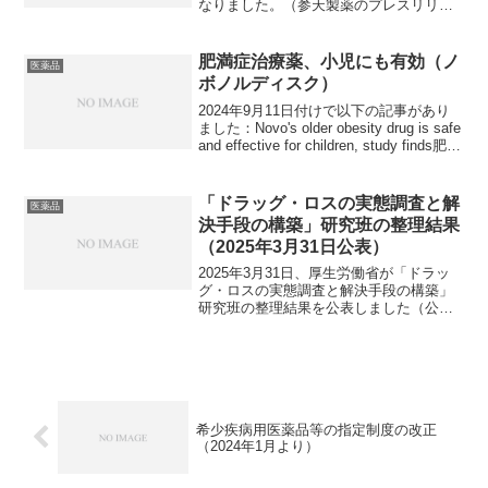
なりました。（参天製薬のプレスリリー
スより）この医薬品は、近視の進行抑制
を目的としており、この目的を持つ薬剤
は日本では初めての承認、発売となりま
肥満症治療薬、小児にも有効（ノ
医薬品
す。ただし、とても...
ボノルディスク）
2024年9月11日付けで以下の記事があり
ました：Novo's older obesity drug is safe
and effective for children, study finds肥満
症治療薬は世界的に新たな巨大市場にな
りつ...
「ドラッグ・ロスの実態調査と解
医薬品
決手段の構築」研究班の整理結果
（2025年3月31日公表）
2025年3月31日、厚生労働省が「ドラッ
グ・ロスの実態調査と解決手段の構築」
研究班の整理結果を公表しました（公表
資料）。こちらは令和６年度厚生労働科
学特別研究事業の一環として実施された
整理であり、2025年3月までに成果を出す
事業となって...
希少疾病用医薬品等の指定制度の改正
（2024年1月より）