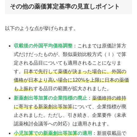
その他の薬価算定基準の見直しポイント
以下のような点が挙げられます。
収載後の外国平均価格調整
：これまでは原価計算方
式だけだったものが、類似薬効比較方式（Ⅰ）で算
定される品目についても適用されることになりま
す。
日本で先行して薬価が決まった場合に、外国の
価格が日本より高い場合に120%を上限に日本の薬価
も上振れ
する品目の範囲が拡大されました。
新薬創出等加算の企業指標の廃止
：
薬価維持の維持
に寄与する新薬創出等加算
について、企業指標が廃
止されました。ただし、引き続き、企業要件（未承
認薬検討会議等への対応）は適用されます。
小児加算
での
新薬創出等加算
の適用
：新規収載品で