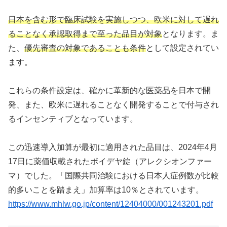
日本を含む形で臨床試験を実施しつつ、欧米に対して遅れ
ることなく承認取得まで至った品目が対象
となります。ま
た、
優先審査の対象であることも条件
として設定されてい
ます。
これらの条件設定は、確かに革新的な医薬品を日本で開
発、また、欧米に遅れることなく開発することで付与され
るインセンティブとなっています。
この迅速導入加算が最初に適用された品目は、2024年4月
17日に薬価収載されたボイデヤ錠（アレクシオンファー
マ）でした。「国際共同治験における日本人症例数が比較
的多いことを踏まえ」加算率は10％とされています。
https://www.mhlw.go.jp/content/12404000/001243201.pdf