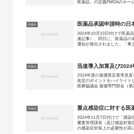
医薬品」の定義PMDAのホー
医薬品承認申請時の日本
医薬品
2024年10月23日付けで
連記事）、同日に、医薬品の
通知が発出されました。「希少
迅速導入加算及び202
医薬品
2024年度の薬価算定基準見
改定のポイントをハイライトし
医療協議会 薬価専門部会（第22
重点感染症に対する医
医薬品
2024年11月7日付けで「
審査管理課長（及び感染対策
の感染症対策上の必要性が高い