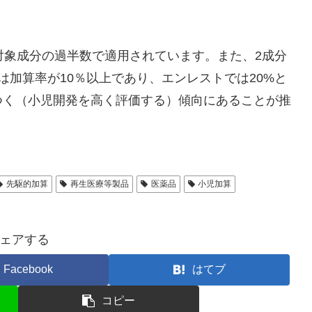
対象成分の過半数で適用されています。また、2成分
は加算率が10％以上であり、エンレストでは20%と
つく（小児開発を高く評価する）傾向にあることが推
先駆的加算
再生医療等製品
医薬品
小児加算
ェアする
Facebook
はてブ
コピー