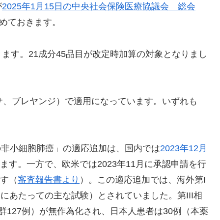
が
2025年1月15日の中央社会保険医療協議会 総会
めておきます。
ます。21成分45品目が改定時加算の対象となりまし
サ、ブレヤンジ）で適用になっています。いずれも
の非小細胞肺癌」の適応追加は、国内では
2023年12月
ます。一方で、欧米では2023年11月に承認申請を行
ます（
審査報告書より
）。この適応追加では、海外第I
査にあたっての主な試験）とされていました。第III相
mo群127例）が無作為化され、日本人患者は30例（本薬