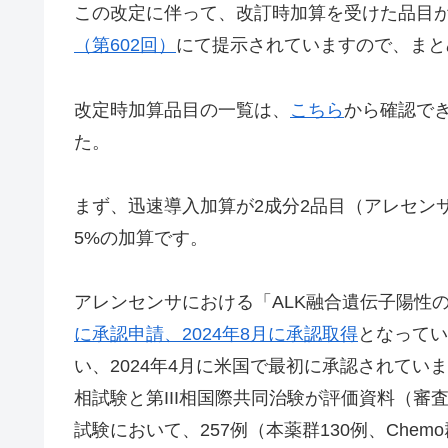
この改定に伴って、改訂時加算を受けた品目
（第602回）
にて提示されていますので、まと
改定時加算品目の一覧は、
こちら
から確認でき
た。
まず、迅速導入加算が2成分2品目（アレセン
5%の加算です。
アレンセンサにおける「ALK融合遺伝子陽性
に承認申請、2024年8月に承認取得
となってい
い、2024年4月に米国で最初に承認されてい
相試験と第III相国際共同治験が評価資料（審
試験において、257例（本薬群130例、Che