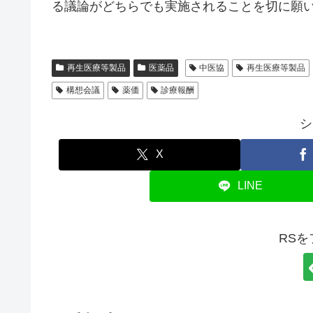
る議論がどちらでも実施されることを切に願
再生医療等製品
医薬品
中医協
再生医療等製品
構想会議
薬価
診療報酬
シ
X
LINE
RS