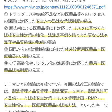
4つのテーマとして、以下が挙げられています
https://www.mhlw.go.jp/content/11121000/001246371.pdf
① ドラッグロスや供給不足などの医薬品等へのアクセス
の課題に対応した
安全かつ迅速な承認制度の確立
② 新技術による医薬品等にも対応した
リスクに基づく市
販後安全性対策の強化、法違反事例を踏まえた更なる法令
遵守や品質確保の取組
の実施
③ 国民からの信頼性確保に向けた
体外診断用医薬品・医
療機器の規制
の見直し
④ 少子高齢化やデジタル化の進展等に対応した
薬局・医
薬品販売制度
の見直し
テーマごとの議論は今後ですが、今回の法改正の議論で
は、
製造管理／品質管理（製造変更、ＧＭＰ、製造業許可
／登録）、市販後安全対策［リスク管理計画（RMP）、
安全性報告］、医療用医薬品の販売方法
、といったキーワ