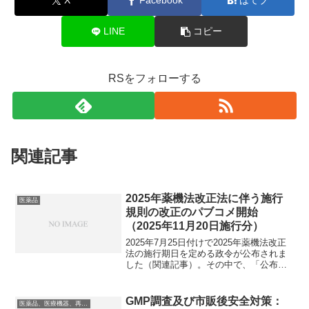
X
Facebook
はてブ
LINE
コピー
RSをフォローする
関連記事
2025年薬機法改正法に伴う施行
医薬品
規則の改正のパブコメ開始
（2025年11月20日施行分）
2025年7月25日付けで2025年薬機法改正
法の施行期日を定める政令が公布されま
した（関連記事）。その中で、「公布か
ら6か月以内（2025年11月までに施
行）」の内容は2025年11月20日施行、
「公布から1年以内（2026年5月までに
GMP調査及び市販後安全対策：
医薬品、医療機器、再生医療等製品
施...