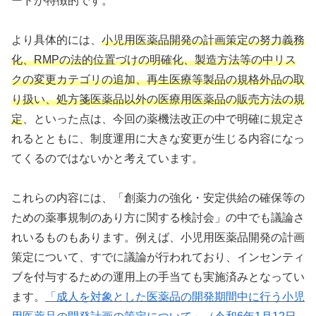
ードが特徴的です。
より具体的には、
小児用医薬品開発の計画策定の努力義務
化、RMPの法的位置づけの明確化、製造方法等の中リス
クの変更カテゴリの追加、再生医療等製品の規格外品の取
り扱い、処方箋医薬品以外の医療用医薬品の販売方法の規
定
、といった点は、今回の薬機法改正の中で明確に規定さ
れるとともに、制度運用に大きな変更が生じる内容になっ
てくるのではないかと考えています。
これらの内容には、「創薬力の強化・安定供給の確保等の
ための薬事規制のあり方に関する検討会」の中でも議論さ
れいるものもあります。例えば、小児用医薬品開発の計画
策定について、すでに議論が行われており、インセンティ
ブを付与するための運用上の手当ても実施済みとなってい
ます。
「成人を対象とした医薬品の開発期間中に行う小児