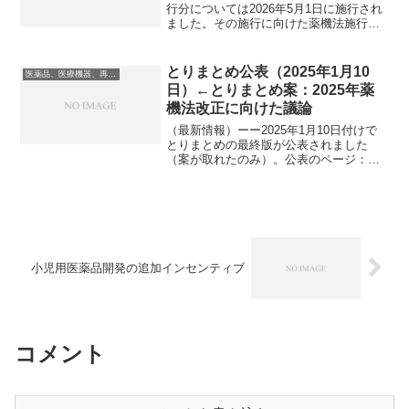
行分については2026年5月1日に施行され
ました。その施行に向けた薬機法施行規
則の改正内容は、2025年11月28日付けで
公布通知とともに公布されました。（関
連記事）さらに、2025年12月26日付...
とりまとめ公表（2025年1月10
医薬品、医療機器、再生医療等製品
日）←とりまとめ案：2025年薬
機法改正に向けた議論
（最新情報）ーー2025年1月10日付けで
とりまとめの最終版が公表されました
（案が取れたのみ）。公表のページ：概
要：とりまとめ本文：（以下は、過去の
内容です）ーー2024年4月18日の令和６
年度第１回厚生科学審議会医薬品医療機
器制度部会から...
小児用医薬品開発の追加インセンティブ
コメント