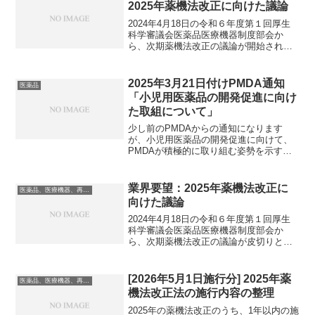
2025年薬機法改正に向けた議論
2024年4月18日の令和６年度第１回厚生
科学審議会医薬品医療機器制度部会か
ら、次期薬機法改正の議論が開始されて
います（関連記事）。これまでに第2回で
業界要望の確認、第3回で承認制度の議論
が行われました。2024年7月5日に、令和
2025年3月21日付けPMDA通知
医薬品
6年度第4...
「小児用医薬品の開発促進に向け
た取組について」
少し前のPMDAからの通知になります
が、小児用医薬品の開発促進に向けて、
PMDAが積極的に取り組む姿勢を示す一
環として発出されたものになります。で
は具体的にPMDAが何を取り組むかとい
うのが以下になります。成人用の医薬品
業界要望：2025年薬機法改正に
医薬品、医療機器、再生医療等製品
開発に関連した治験相...
向けた議論
2024年4月18日の令和６年度第１回厚生
科学審議会医薬品医療機器制度部会か
ら、次期薬機法改正の議論が皮切りとな
りました。令和６年度第２回の会議が、
2024年5月17日に開催されました。この
回では関係業界からのヒアリングが実施
[2026年5月1日施行分] 2025年薬
医薬品、医療機器、再生医療等製品
されています。...
機法改正法の施行内容の整理
2025年の薬機法改正のうち、1年以内の施