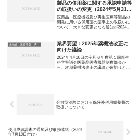
す。骨太方針20...
製品の併用薬に関する承認申請等
の取扱いの変更（2024年5月31日
より）
医薬品、医療機器及び再生医療等製品の
開発に用いる併用薬の薬事上の取扱いに
ついて、大きな変更となる通知が2024年5
月31日付けで発出、適用となりました。
この通知は「他の医薬品を併用する医薬
品、医療機器及び再生医療等製品の承認
業界要望：2025年薬機法改正に
医薬品、医療機器、再生医療等製品
申請等の取扱いに...
向けた議論
2024年4月18日の令和６年度第１回厚生
科学審議会医薬品医療機器制度部会か
ら、次期薬機法改正の議論が皮切りとな
りました。令和６年度第２回の会議が、
2024年5月17日に開催されました。この
回では関係業界からのヒアリングが実施
されています。...
分散型治験における保険外併用療養費の
取扱いについて
使用成績調査の通知及び事務連絡（2024
年7月18日付け）