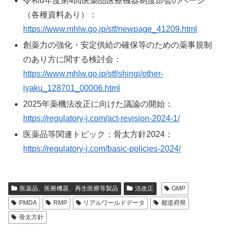
令和6年度第4回医薬品医療機器制度部会のページ
（各種資料あり）：
https://www.mhlw.go.jp/stf/newpage_41209.html
創薬力の強化・安定供給の確保等のための薬事規制
のあり方に関する検討会：
https://www.mhlw.go.jp/stf/shingi/other-
iyaku_128701_00006.html
2025年薬機法改正に向けた議論の開始：
https://regulatory-j.com/act-revision-2024-1/
医薬品等関連トピック：骨太方針2024：
https://regulatory-j.com/basic-policies-2024/
医薬品、医療機器、再生医療等製品
法改正
GMP
PMDA
RMP
リアルワールドデータ
都道府県
骨太方針