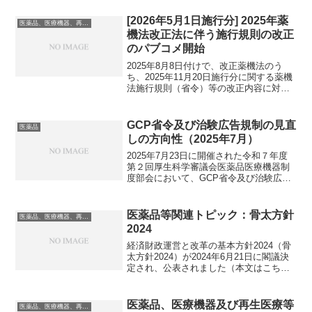
です。この改正法案は、2024年に厚生科
学審議会医薬品医療機器制度部会で議論
[2026年5月1日施行分] 2025年薬
医薬品、医療機器、再生医療等製品
され、2025年...
機法改正法に伴う施行規則の改正
のパブコメ開始
2025年8月8日付けで、改正薬機法のう
ち、2025年11月20日施行分に関する薬機
法施行規則（省令）等の改正内容に対す
るパブリックコメントの募集が開始され
ました（関連記事）。続けてになります
が、2026年5月1日施行分に関する薬機法
GCP省令及び治験広告規制の見直
医薬品
施行規...
しの方向性（2025年7月）
2025年7月23日に開催された令和７年度
第２回厚生科学審議会医薬品医療機器制
度部会において、GCP省令及び治験広告
の見直しに関する議論が実施されました
（資料はこちら）。今回は、制度部会で
のこれまでの議論、とりまとめ（2025年1
医薬品等関連トピック：骨太方針
医薬品、医療機器、再生医療等製品
月10日）...
2024
経済財政運営と改革の基本方針2024（骨
太方針2024）が2024年6月21日に閣議決
定され、公表されました（本文はこち
ら）。そこで、薬事・規制を含む医薬
品、医療機器、再生医療等製品に関連し
そうな内容をここではまとめておきま
医薬品、医療機器及び再生医療等
医薬品、医療機器、再生医療等製品